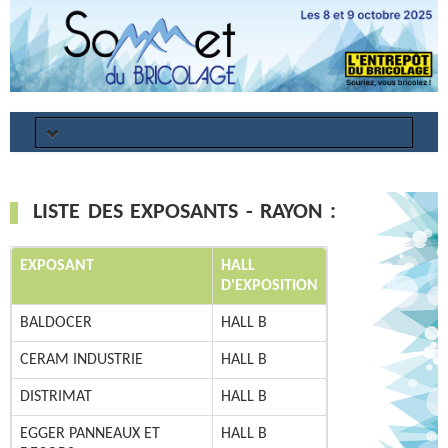
Annuler
Mot de passe oublié ?
LISTE DES EXPOSANTS - RAYON :
PROGRAMME
EXPOSANT
HALL
EXPOSANTS
D'EXPOSITION
INFORMATIONS PRATIQUES
BALDOCER
HALL B
INFORMATIONS LOGISTIQUE
CERAM INDUSTRIE
HALL B
RSE
DISTRIMAT
HALL B
GALERIE PHOTOS
EGGER PANNEAUX ET
HALL B