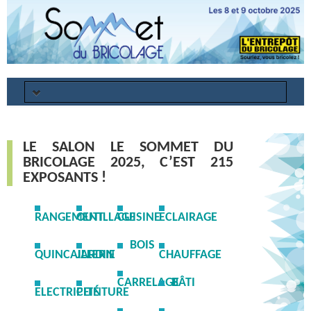
Annuler
Mot de passe oublié ?
LE SALON LE SOMMET DU
PROGRAMME
BRICOLAGE 2025, C’EST 215
EXPOSANTS !
EXPOSANTS
INFORMATIONS PRATIQUES
RANGEMENT
OUTILLAGE
CUISINE
ECLAIRAGE
INFORMATIONS LOGISTIQUE
BOIS
QUINCAILLERIE
JARDIN
CHAUFFAGE
RSE
CARRELAGE
BÂTI
ELECTRICITÉ
PEINTURE
GALERIE PHOTOS